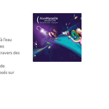
à l’eau
des
 travers des
 de
osés sur