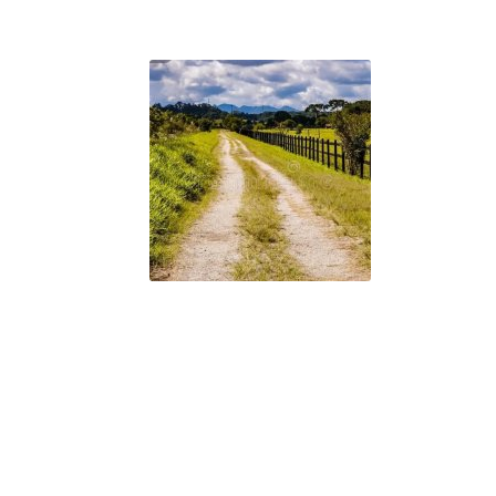
a - 8 Juin - "Empathiser, emphatiser"