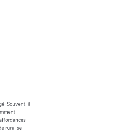
é. Souvent, il
comment
 affordances
de rural se