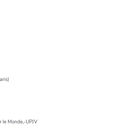
n question(s) - Sergio Dalla Bernadin
ris)
er le Monde,-UPJV