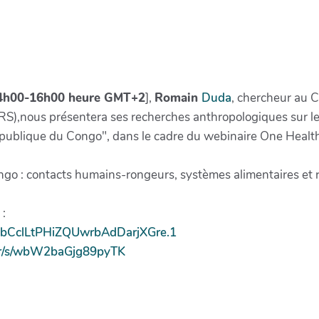
 du Congo : contacts humains-rongeu
2025
4h00-16h00 heure GMT+2
],
Romain
Duda
, chercheur au 
),nous présentera ses recherches anthropologiques sur le
publique du Congo", dans le cadre du webinaire One Healt
ngo : contacts humains-rongeurs, systèmes alimentaires et 
 :
QbCclLtPHiZQUwrbAdDarjXGre.1
.fr/s/wbW2baGjg89pyTK