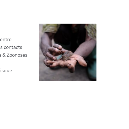
rs, systèmes alimentaires et risque
Centre
s contacts
h & Zoonoses
risque