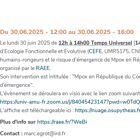
Webinaire RAEE : Mpox en République
d’émergence, Romain Duda, 30 juin 
Du 30.06.2025 - 12:00 au 30.06.2025 - 16:00
Le lundi 30 juin 2025 de
12h à 14h00 Temps Universel
[
1
d'Ecologie Fonctionnelle et Evolutive (
CEFE
, UMR5175, CNRS
humains-rongeurs et le risque d'émergence de Mpox en Ré
organisé par le
RAEE
.
Son intervention est intitulée : "Mpox en République du Co
d’émergence".
L'évènement se déroulera en visio avec le lien zoom suivant
https://univ-amu-fr.zoom.us/j/84045423147?pwd=w0Td
L'affiche est téléchargeable ici :
https://nuage.osupytheas
Plus d'info sur
https://raee.fr/?WeBi
Contact :
marc.egrot@ird.fr