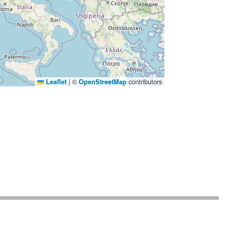
|
©
contributors
Leaflet
OpenStreetMap