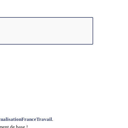
ualisationFranceTravail
.
ment de base !