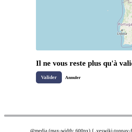
Il ne vous reste plus qu'à vali
Valider
Annuler
@media (max-width: 600px) { .yeswiki-topnav-fa