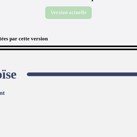
Version actuelle
ées par cette version
ïse
nt