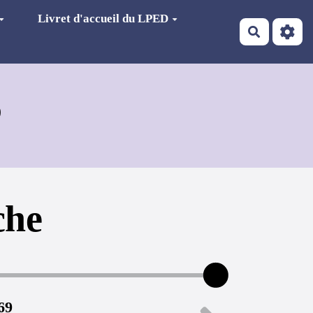
Livret d'accueil du LPED
Recherch
D
che
69