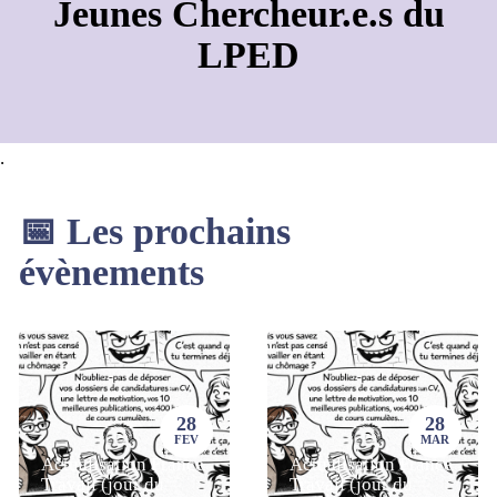
Jeunes Chercheur.e.s du
LPED
.
📅 Les prochains
évènements
28
28
FEV
MAR
Actualisation France
Actualisation France
Travail (jour du
Travail (jour du