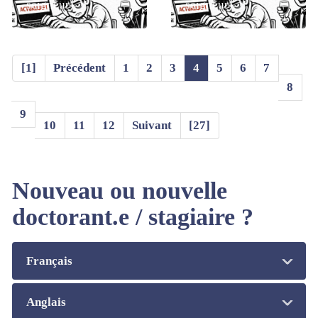
seigneur)
seigneur)
[1]
Précédent
1
2
3
4
5
6
7
8
9
10
11
12
Suivant
[27]
Nouveau ou nouvelle
doctorant.e / stagiaire ?
Français
Anglais