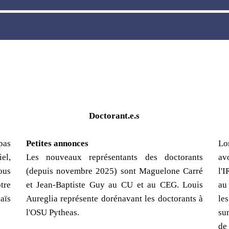
Doctorant.e.s
pas
Petites annonces
Lo
el,
Les nouveaux représentants des doctorants
av
ous
(depuis novembre 2025) sont Maguelone Carré
l'
tre
et Jean-Baptiste Guy au CU et au CEG. Louis
au
aïs
Aureglia représente dorénavant les doctorants à
le
l'OSU Pytheas.
su
de