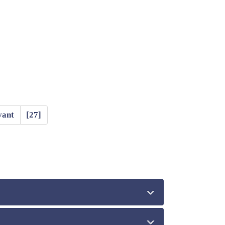
vant
[27]