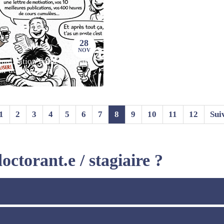
28
NOV
ualisation France Travail
ur du seigneur)
1
2
3
4
5
6
7
8
9
10
11
12
Sui
ctorant.e / stagiaire ?