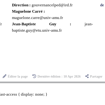
Direction :
gouvernancelped@ird.fr
de
Maguelone Carré :
maguelone.carre@univ-amu.fr
fr
Jean-Baptiste Guy :
jean-
baptiste.guy@etu.univ-amu.fr
Éditer la page
Dernière édition : 10 Apr 2026
Partager
st-access { display: none; }