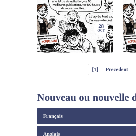
28
OCT
Actualisation France Travail
Act
(jour du seigneur)
(jo
[1]
Précédent
Nouveau ou nouvelle do
Français
Anglais