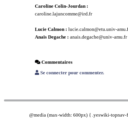
Caroline Colin-Jourdan :
caroline.lajuncomme@ird.fr
Lucie Calmon :
lucie.calmon@etu.univ-amu.
Anaïs Degache :
anais.degache@univ-amu.fr
Commentaires
Se connecter pour commenter.
@media (max-width: 600px) { .yeswiki-topnav-fa