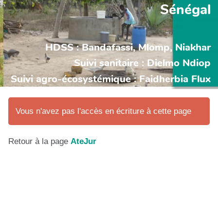
Sénégal
HDSS : Bandafassi, Mlomp, Niakhar
Suivi sanitaire : Dielmo Ndiop
Suivi agro-écosystémique : Faidherbia Flux
Vous n'avez pas l'accès en écriture à cette page
Retour à la page
AteJur