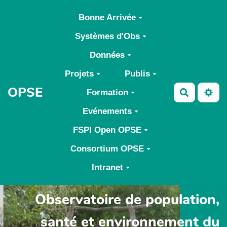
Aller au contenu principal
Bonne Arrivée
Systèmes d'Obs
Données
Projets
Publis
OPSE
Formation
Recherch
Evénements
FSPI Open OPSE
Consortium OPSE
Intranet
Observatoire de population,
santé et environnement du