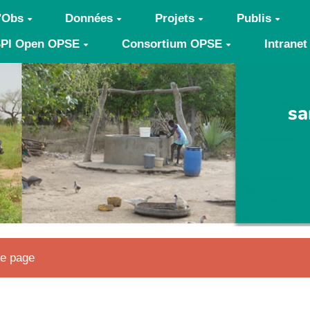
'Obs
Données
Projets
Publis
PI Open OPSE
Consortium OPSE
Intranet
sa
te page