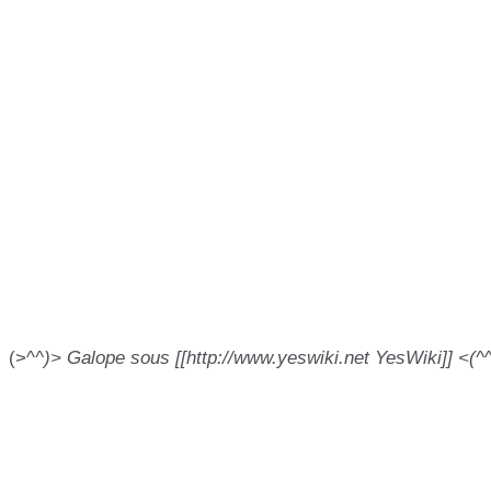
(>^
^)> Galope sous [[http://www.yeswiki.net YesWiki]] <(^