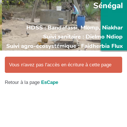
Sénégal
HDSS : Bandafassi, Mlomp, Niakhar
Suivi sanitaire : Dielmo Ndiop
Suivi agro-écosystémique : Faidherbia Flux
Vous n'avez pas l'accès en écriture à cette page
Retour à la page
EsCape