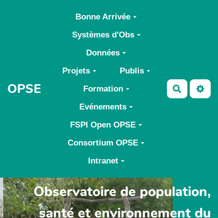
Aller au contenu principal
Bonne Arrivée
Systèmes d'Obs
Données
Projets
Publis
OPSE
Formation
Recherch
Evénements
FSPI Open OPSE
Consortium OPSE
Intranet
Observatoire de population,
santé et environnement du