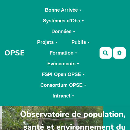
Aller au contenu principal
Bonne Arrivée
Systèmes d'Obs
Données
Projets
Publis
OPSE
Formation
Recherch
Evénements
FSPI Open OPSE
Consortium OPSE
Intranet
Observatoire de population,
santé et environnement du