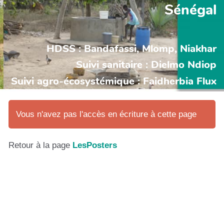
Sénégal
HDSS : Bandafassi, Mlomp, Niakhar
Suivi sanitaire : Dielmo Ndiop
Suivi agro-écosystémique : Faidherbia Flux
Vous n'avez pas l'accès en écriture à cette page
Retour à la page
LesPosters