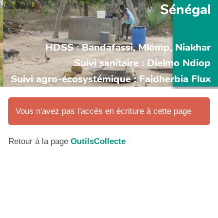
Sénégal
HDSS : Bandafassi, Mlomp, Niakhar
Suivi sanitaire : Dielmo Ndiop
Suivi agro-écosystémique : Faidherbia Flux
Vous n'avez pas l'accès en écriture à cette page
Retour à la page
OutilsCollecte