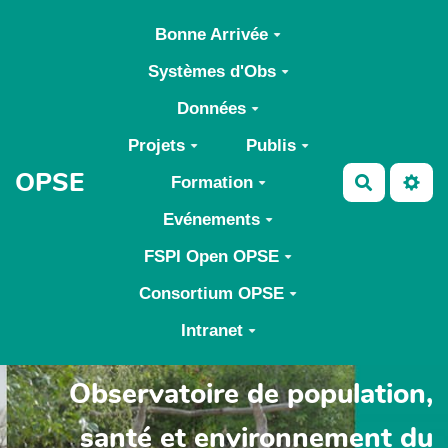
Aller au contenu principal
Bonne Arrivée
Systèmes d'Obs
Données
Projets
Publis
OPSE
Formation
Recherch
Evénements
FSPI Open OPSE
Consortium OPSE
Intranet
Observatoire de population,
santé et environnement du