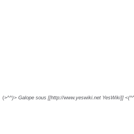
(>^
^)> Galope sous [[http://www.yeswiki.net YesWiki]] <(^