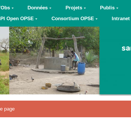
'Obs
Données
Projets
Publis
PI Open OPSE
Consortium OPSE
Intranet
sa
te page