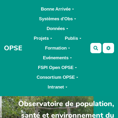
Aller au contenu principal
Bonne Arrivée
Systèmes d'Obs
Données
Projets
Publis
OPSE
Formation
Recherch
Evénements
FSPI Open OPSE
Consortium OPSE
Intranet
Observatoire de population,
santé et environnement du