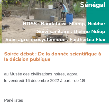
Sénégal
HDSS : Bandafassi, Mlomp, Niakhar
Suivi sanitaire : Dielmo Ndiop
Suivi agro-écosystémique : Faidherbia Flux
Soirée débat : De la donnée scientifique à
la décision publique
au Musée des civilisations noires, agora
le vendredi 16 décembre 2022 à partir de 18h
Panélistes