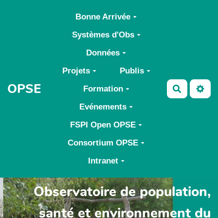
Aller au contenu principal
Bonne Arrivée
Systèmes d'Obs
Données
Projets
Publis
OPSE
Formation
Recherch
Evénements
FSPI Open OPSE
Consortium OPSE
Intranet
Observatoire de population,
santé et environnement du