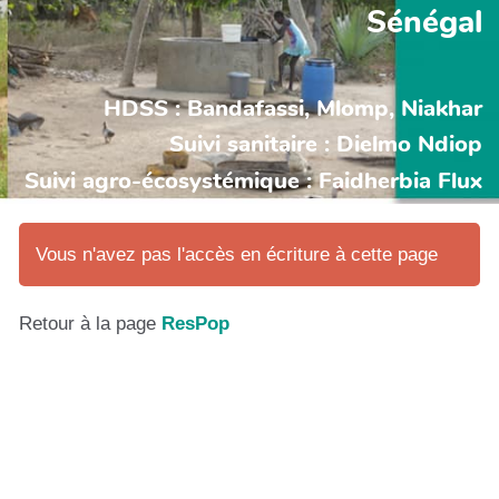
Sénégal
HDSS : Bandafassi, Mlomp, Niakhar
Suivi sanitaire : Dielmo Ndiop
Suivi agro-écosystémique : Faidherbia Flux
Vous n'avez pas l'accès en écriture à cette page
Retour à la page
ResPop